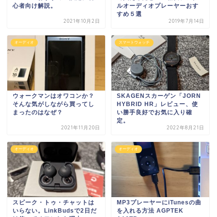
心者向け解説。
ルオーディオプレーヤーおす
すめ５選
2021年10月2日
2019年7月14日
オーディオ
スマートウォッチ
ウォークマンはオワコンか？
SKAGENスカーゲン「JORN
そんな気がしながら買ってし
HYBRID HR」レビュー、使
まったのはなぜ？
い勝手良好でお気に入り確
定。
2021年11月20日
2022年8月21日
オーディオ
オーディオ
スピーク・トゥ・チャットは
MP3プレーヤーにiTunesの曲
いらない。LinkBudsで2日だ
を入れる方法 AGPTEK