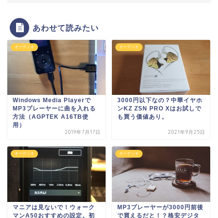
あわせて読みたい
オーディオ
オーディオ
Windows Media Playerで
3000円以下なの？中華イヤホ
MP3プレーヤーに曲を入れる
ンKZ ZSN PRO Xはお試しで
方法（AGPTEK A16TB使
も買う価値あり。
用）
2019年7月17日
2021年9月25日
オーディオ
オーディオ
マニアは見ないで！ウォーク
MP3プレーヤーが3000円前後
マンA50おすすめの設定。初
で買えるだと！？格安デジタ