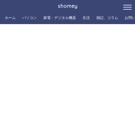
shomey
ホーム
パソコン
家電・デジタル機器
生活
雑記、コラム
お問