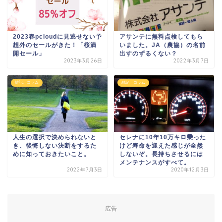
2023春pcloudに見逃せない予
アサンテに無料点検してもら
想外のセールがきた！「桜満
いました。JA（農協）の名前
開セール」
出すのずるくない？
2023年3月26日
2022年3月7日
雑記、コラム
雑記、コラム
人生の選択で決められないと
セレナに10年10万キロ乗った
き、後悔しない決断をするた
けど寿命を迎えた感じが全然
めに知っておきたいこと。
しないぞ。長持ちさせるには
メンテナンスがすべて。
2022年7月3日
2020年12月3日
広告