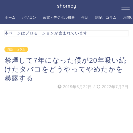
shomey
ホーム
パソコン
家電・デジタル機器
生活
雑記、コラム
お問
本ページはプロモーションが含まれています
雑記、コラム
禁煙して7年になった僕が20年吸い続
けたタバコをどうやってやめたかを
暴露する
2019年6月22日
/
2022年7月7日