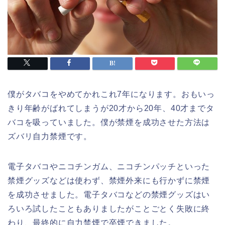
僕がタバコをやめてかれこれ7年になります。おもいっ
きり年齢がばれてしまうが20才から20年、40才までタ
バコを吸っていました。僕が禁煙を成功させた方法は
ズバリ自力禁煙です。
電子タバコやニコチンガム、ニコチンパッチといった
禁煙グッズなどは使わず、禁煙外来にも行かずに禁煙
を成功させました。電子タバコなどの禁煙グッズはい
ろいろ試したこともありましたがことごとく失敗に終
わり、最終的に自力禁煙で卒煙できました。