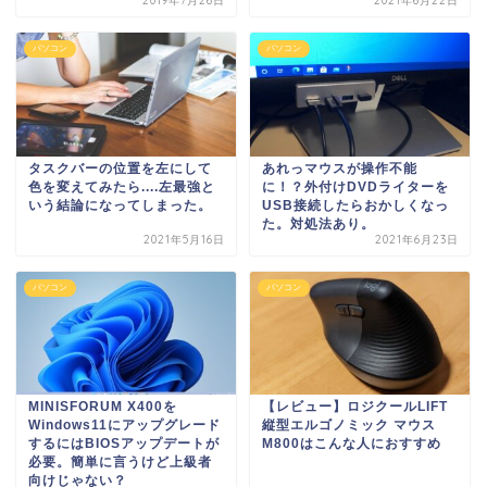
2019年7月26日
2021年6月22日
パソコン
パソコン
タスクバーの位置を左にして
あれっマウスが操作不能
色を変えてみたら....左最強と
に！？外付けDVDライターを
いう結論になってしまった。
USB接続したらおかしくなっ
た。対処法あり。
2021年5月16日
2021年6月23日
パソコン
パソコン
MINISFORUM X400を
【レビュー】ロジクールLIFT
Windows11にアップグレード
縦型エルゴノミック マウス
するにはBIOSアップデートが
M800はこんな人におすすめ
必要。簡単に言うけど上級者
向けじゃない？