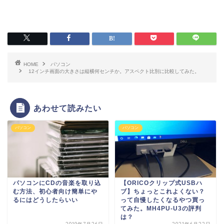
HOME
パソコン
12インチ画面の大きさは縦横何センチか。アスペクト比別に比較してみた。
あわせて読みたい
パソコン
パソコン
パソコンにCDの音楽を取り込
【ORICOクリップ式USBハ
む方法、初心者向け簡単にや
ブ】ちょっとこれよくない？
るにはどうしたらいい
って自慢したくなるやつ買っ
てみた。MH4PU-U3の評判
は？