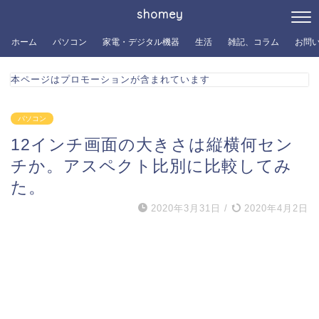
shomey
ホーム
パソコン
家電・デジタル機器
生活
雑記、コラム
お問
本ページはプロモーションが含まれています
パソコン
12インチ画面の大きさは縦横何セン
チか。アスペクト比別に比較してみ
た。
2020年3月31日
/
2020年4月2日