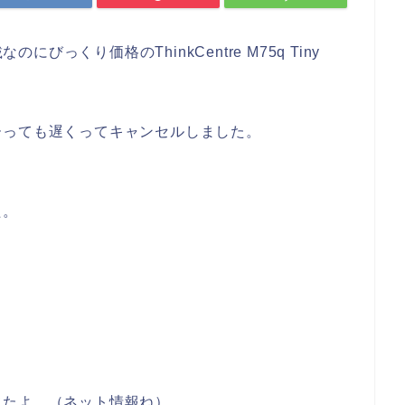
載なのにびっくり価格のThinkCentre M75q Tiny
ーっても遅くってキャンセルしました。
た。
てたよ。（ネット情報ね）